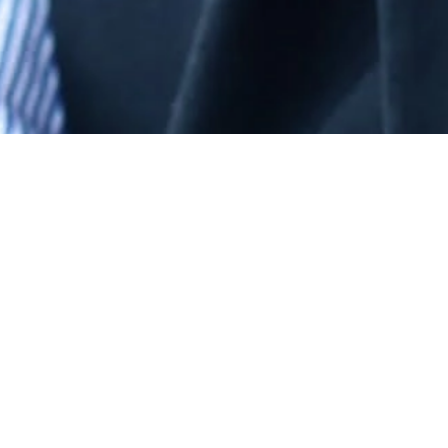
PL
EN
STREFA KLIENTA
Zapraszamy do siedziby
firmy