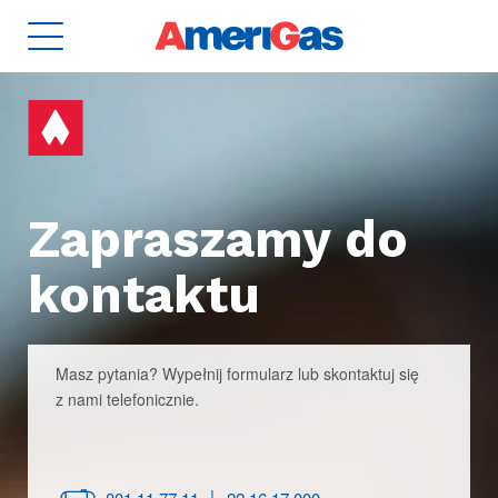
8
ZBIORNIKI
2
Zapraszamy do
kontaktu
Dla domu i biura
Masz pytania? Wypełnij formularz lub skontaktuj się
z nami telefonicznie.
Dla rolnictwa
|