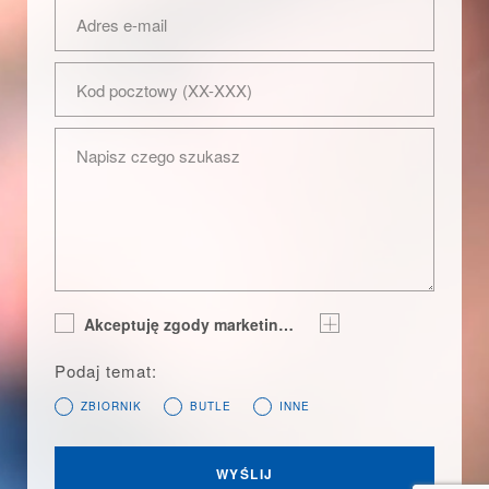
BUTLE
2
Adres e-mail
Kod pocztowy (XX-XXX)
Gotowanie
Napisz czego szukasz
Dla wózków widłowych
Akceptuję zgody marketingowe
Podaj temat:
Budownictwo
ZBIORNIK
BUTLE
INNE
WYŚLIJ