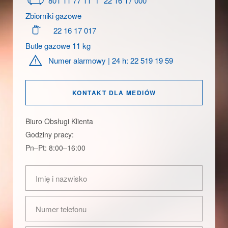
801 11 77 11
22 16 17 000
Zbiorniki gazowe
Dla przemysłu
22 16 17 017
Butle gazowe 11 kg
Numer alarmowy | 24 h: 22 519 19 59
Inne zastosowanie
KONTAKT DLA MEDIÓW
Biuro Obsługi Klienta
Godziny pracy:
Program poleceń
Pn–Pt: 8:00–16:00
Imię i nazwisko
Numer telefonu