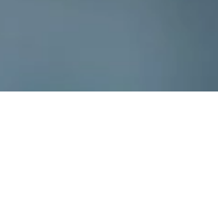
PL
EN
STREFA KLIENTA
Możesz spać
spokojnie, gdy
wybierzesz zbiornik
na gaz dla firm