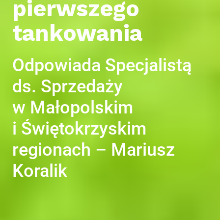
pierwszego
tankowania
Odpowiada Specjalistą
Dla domu i biura
ds. Sprzedaży
w Małopolskim
i Świętokrzyskim
regionach – Mariusz
Koralik