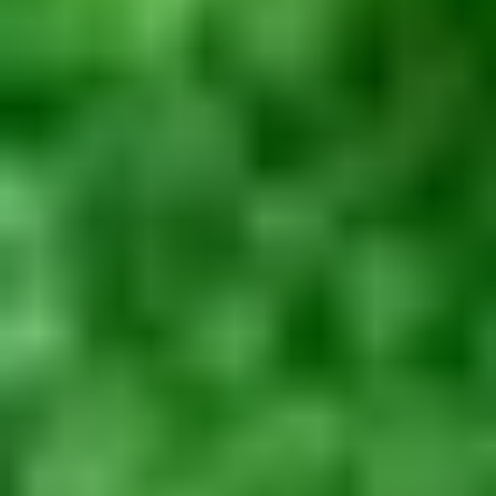
e-faktura
PL
EN