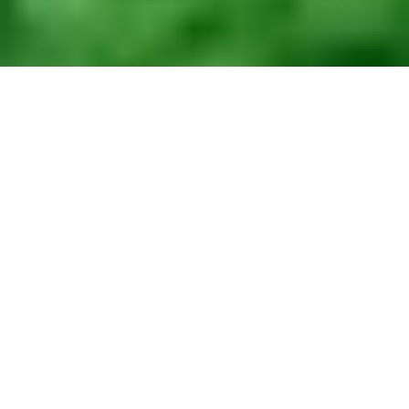
STREFA KLIENTA
Inwestorzy zdają sobie sprawę, że każdy etap
budowy czy modernizacji wymaga czasu. Starają
się przewidywać, ale bardzo często gonią ich
terminy. Ile czasu musi założyć inwestor, aby móc
zacząć ogrzewać budynek gazem płynnym LPG?
Czas realizacji inwestycji realizowanej przez AmeriGas zależy
od kilku czynników. Najważniejszy będzie status budynku, do
którego podłączymy gaz ze zbiornika. W przypadku budynków
mieszkalnych jednorodzinnych wymagane będzie jedynie