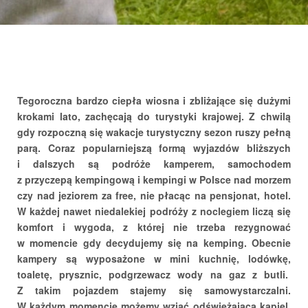
Tegoroczna bardzo ciepła wiosna i zbliżające się dużymi
krokami lato, zachęcają do turystyki krajowej. Z chwilą
gdy rozpoczną się wakacje turystyczny sezon ruszy pełną
O FIRMIE
parą. Coraz popularniejszą formą wyjazdów bliższych
i dalszych są podróże kamperem, samochodem
z przyczepą kempingową i kempingi w Polsce nad morzem
czy nad jeziorem za free, nie płacąc na pensjonat, hotel.
W każdej nawet niedalekiej podróży z noclegiem liczą się
komfort i wygoda, z której nie trzeba rezygnować
w momencie gdy decydujemy się na kemping. Obecnie
Kariera
kampery są wyposażone w mini kuchnię, lodówkę,
toaletę, prysznic, podgrzewacz wody na gaz z butli.
Z takim pojazdem stajemy się samowystarczalni.
W każdym momencie możemy wziąć odświeżającą kąpiel,