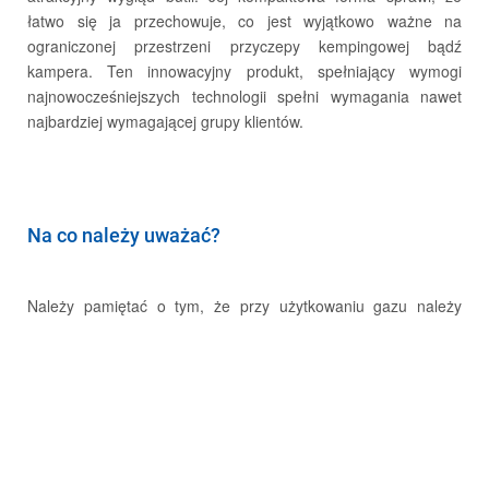
łatwo się ja przechowuje, co jest wyjątkowo ważne na
ograniczonej przestrzeni przyczepy kempingowej bądź
e-faktura
kampera. Ten innowacyjny produkt, spełniający wymogi
najnowocześniejszych technologii spełni wymagania nawet
najbardziej wymagającej grupy klientów.
Na co należy uważać?
PL
EN
STREFA KLIENTA
Należy pamiętać o tym, że przy użytkowaniu gazu należy
zachować podstawowe normy bezpieczeństwa. Butla powinna
zawsze znajdować się w pozycji pionowej, w pomieszczeniu
o temperaturze nie większej niż 35°C, przynajmniej półtora
metra od przedmiotów, wytwarzających ciepło bądź iskry.
W Polsce nie istnieje prawny obowiązek przeglądu instalacji
gazowych w kamperach. Warto jednak takie przeglądy
wykonywać cyklicznie dla własnego bezpieczeństwa.