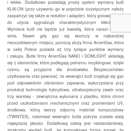
i lekkie. Dodatkowo posiadają prosty system wymiany butli
KLIK-ON (przy używaniu go w pojeździe turystycznym należy
USŁUGI PRZEŁADUNKOWE
zaopatrzyć się także w reduktor i adapter), który gotowość butli
do użycia sygnalizuje charakterystycznym kliknięciem.
Wymiana butli nie będzie już kwestią, która narazi nas na
stres. Nawet gdy gaz się skończy w najbardziej
nieoczekiwanym miejscu, pomocą służy firma AmeriGas, która
w całej Polsce posiada aż trzy tysiące punktów wymiany
i zakupu. Butle firmy AmeriGas NANO i DOMLIGHT składają
się z elementów, które podlegają pełnemu recyklingowi. dzięki
czemu są przyjazne dla środowiska. Bezpieczeństwo
użytkowania oraz pewność, że wewnątrz butli znajduje się gaz
pod odpowiednim ciśnieniem zapewnia, wykorzystana przy
produkcji technologia hybrydowa, ultrabezpieczny zawór oraz
trzy warstwy - zewnętrzna wykonana z plastiku, która chroni
KONTAKT
przed uszkodzeniami mechanicznymi oraz promieniami UV,
środkowa, którą tworzy odporny materiał kompozytowy
(TWINTEX), natomiast wewnątrz butla pokryta została stalą
najwyższej jakości. Dodatkową zaletą jest niestandardowy,
atrakcyjny wygląd butli. Jej kompaktowa forma sprawi, że