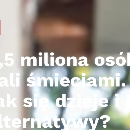
,5 miliona os
ali śmieciami.
ak się dzieje i 
lternatywy?