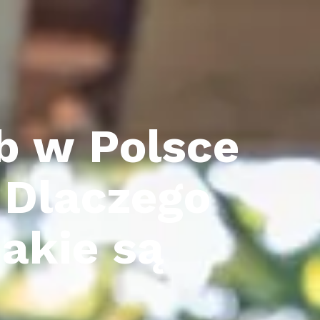
ób w Polsce
 Dlaczego
jakie są