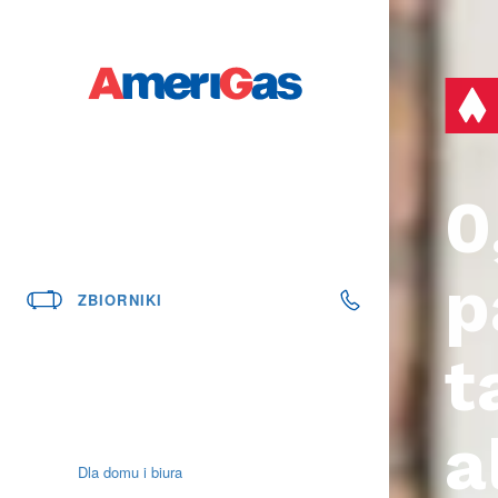
0
p
801 11 77 11
ZBIORNIKI
22 16 17 000
t
a
Dla domu i biura