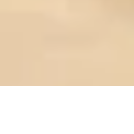
e-faktura
PL
EN
STREFA KLIENTA
Kocioł gazowy wykorzystuje do spalania duży zasób świeżego
powietrza pochodzącego z zewnątrz. To właśnie kluczowa rola