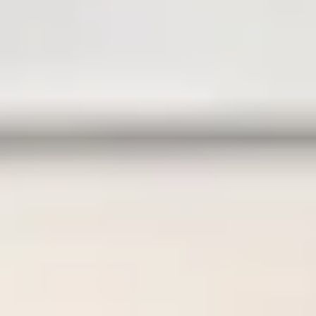
Zbiorniki
Butle