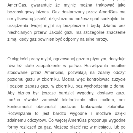
AmeriGas, gwarantuje że myjnię można traktować jako
Nasza przyszłość - Essentia
bezobsługowy biznes. Gaz dostarczany przez AmeriGas ma
certyfikowaną jakość, dzięki czemu możesz spać spokojnie, bo
urządzenia twojej myjni są bezpieczne i będą działać bez
niechcianych przerw. Jakość gazu ma szczególne znaczenie
zimą, kiedy gaz powinien być odporny na silne mrozy.
O ciągłości pracy myjni, ogrzewanej gazem płynnym, decyduje
również stałe zaopatrzenie w paliwo. Rozwiązania mobilne
USŁUGI PRZEŁADUNKOWE
stosowane przez AmeriGas, pozwalają na zdalny odczyt
poziomu gazu w zbiorniku. Można więc kontrolować zużycie
i poziom zapasu gazu w zbiorniku, bez wychodzenia z domu.
Aby biznes był jeszcze bardziej wygodny, dostawę gazu
można również zamówić telefonicznie albo mailem, bez
konieczności obecności podczas tankowania zbiornika.
Rozwiązanie to jest bardzo wygodne i możliwe dzięki
zdalnemu odczytowi. Co więcej AmeriGas proponuje wygodne
formy rozliczeń za gaz. Możesz płacić raz w miesiącu, lub po