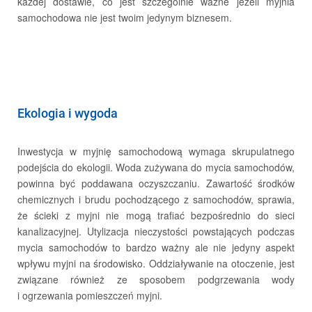
każdej dostawie, co jest szczególnie ważne jeżeli myjnia
samochodowa nie jest twoim jedynym biznesem.
KONTAKT
Ekologia i wygoda
Inwestycja w myjnię samochodową wymaga skrupulatnego
e-faktura
podejścia do ekologii. Woda zużywana do mycia samochodów,
powinna być poddawana oczyszczaniu. Zawartość środków
chemicznych i brudu pochodzącego z samochodów, sprawia,
że ścieki z myjni nie mogą trafiać bezpośrednio do sieci
kanalizacyjnej. Utylizacja nieczystości powstających podczas
mycia samochodów to bardzo ważny ale nie jedyny aspekt
wpływu myjni na środowisko. Oddziaływanie na otoczenie, jest
PL
EN
związane również ze sposobem podgrzewania wody
i ogrzewania pomieszczeń myjni.
STREFA KLIENTA